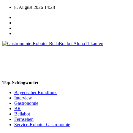
Zum
8. August 2026
14:28
Inhalt
springen
Gastronomie-Roboter.de
Gastronomie-Roboter Verkauf und Beratung durch Alpha11 GmbH
Top-Schlagwörter
Bayerischer Rundfunk
Interview
Gastronomie
BR
Bellabot
Fernsehen
Service-Roboter Gastronomie