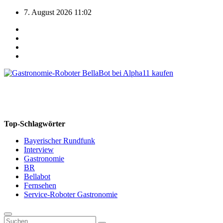
Zum
7. August 2026
11:02
Inhalt
springen
Gastronomie-Roboter.de
Gastronomie-Roboter Verkauf und Beratung durch Alpha11 GmbH
Top-Schlagwörter
Bayerischer Rundfunk
Interview
Gastronomie
BR
Bellabot
Fernsehen
Service-Roboter Gastronomie