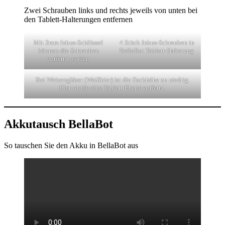
Zwei Schrauben links und rechts jeweils von unten bei
den Tablett-Halterungen entfernen
Mit 3mm Inbus-Schlüssel
4 Stück Inbus-Schrauben in
können die Schrauben
BellaBot Tablett-Halterung
entfernt werden
Bei Weizengläser (Weißbier) ist die Fachhöhe zu niedrig.
Hier wurde eine Tablett-Ebene entfernt.
Akkutausch BellaBot
So tauschen Sie den Akku in BellaBot aus